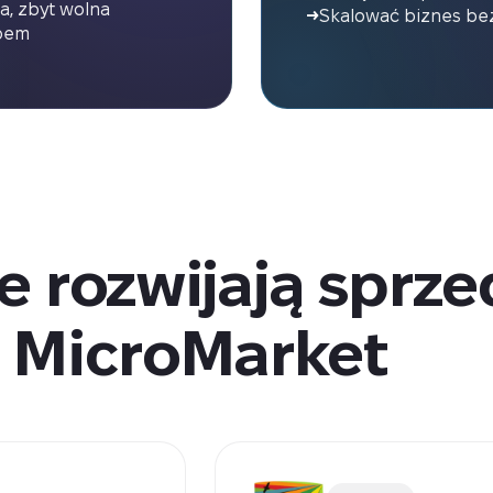
a, zbyt wolna
Skalować biznes be
epem
e rozwijają sprzed
MicroMarket