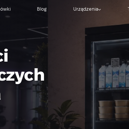
nówki
Blog
Urządzenia
ci
czych
a