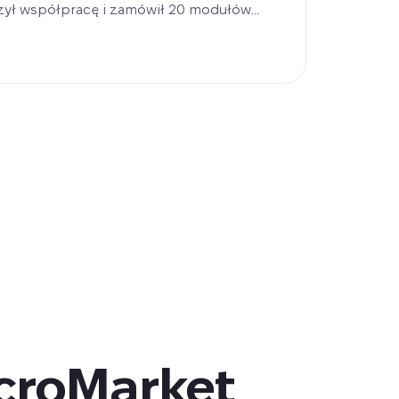
zył współpracę i zamówił 20 modułów
dukty mrożone. Projekt pomaga firmie
e, zwiększać dostępność produktów w
 ruchu i zwiększać sprzedaż bez
icroMarket