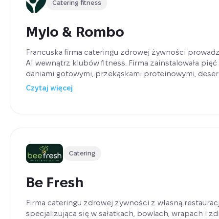
Catering fitness
Mylo & Rombo
Francuska firma cateringu zdrowej żywności prowad
AI wewnątrz klubów fitness. Firma zainstalowała pięć
daniami gotowymi, przekąskami proteinowymi, desera
Średni okres zwrotu na lokalizację wynosi sześć mie
Czytaj więcej
do dalszych planów ekspansji w całej Francji.
Catering
Be Fresh
Firma cateringu zdrowej żywności z własną restaurac
specjalizująca się w sałatkach, bowlach, wrapach i z