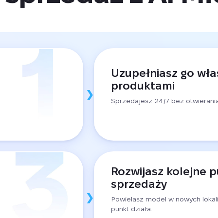
Uzupełniasz go wł
produktami
Sprzedajesz 24/7 bez otwierania
Rozwijasz kolejne 
sprzedaży
Powielasz model w nowych lokali
punkt działa.