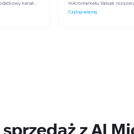
dodatkowy kanał
mikromarketu Vatsak rozszer
racji. Po udanym
mroźniczych na markowe pro
Czytaj więcej
 i planuje dalszą
skalować dystrybucję offlin
miejscach o dużym natężeniu
otwierania nowych sklepów.
z sprzedaż z AI M