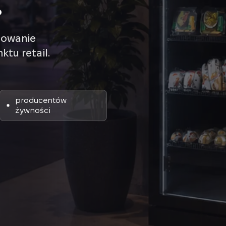
.
lowanie
tu retail.
producentów
żywności