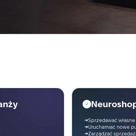
anży
Neuroshop
✓
Sprzedawać własne 
Uruchamiać nowe pu
Zarządzać sprzedażą