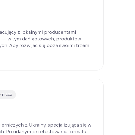
racujący z lokalnymi producentami
ci — w tym dań gotowych, produktów
ch. Aby rozwijać się poza swoimi trzema
mnik zainwestował w dwa mikromarkety AI
ierwsza lokalizacja zaczęła generować
tygodnia po uruchomieniu, potwierdzając
źródło przychodów bez otwierania
ernicza
erniczych z Ukrainy, specjalizująca się w
ch. Po udanym przetestowaniu formatu