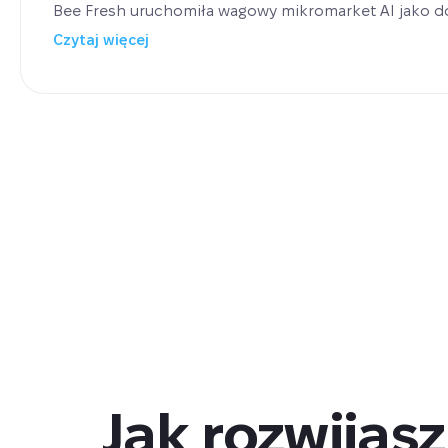
Bee Fresh uruchomiła wagowy mikromarket AI jako 
sprzedaży — poza cateringiem i działalnością restau
Czytaj więcej
uruchomieniu pierwszej lokalizacji firma testuje drugą
ekspansję do biur i hoteli w całej Warszawie.
Jak rozwijas