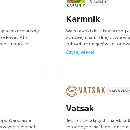
Detalista
Karmnik
ząca mikromarkety
Warszawski detalista współp
 lodówek AI z
zdrowej i naturalnej żywnoś
mi i napojami.
rolnych i specjałów sezonowy
sięcy, co prowadzi
sklepami stacjonarnymi, Kar
Czytaj więcej
jako nowy kanał sprzedaży. P
sprzedaż już od pierwszego 
format i tworząc dodatkowe 
kolejnego sklepu.
Marka cuki
Vatsak
ją w Warszawie,
Jedna z wiodących marek cuki
drowych deserach.
mrożonych ciastach i desera