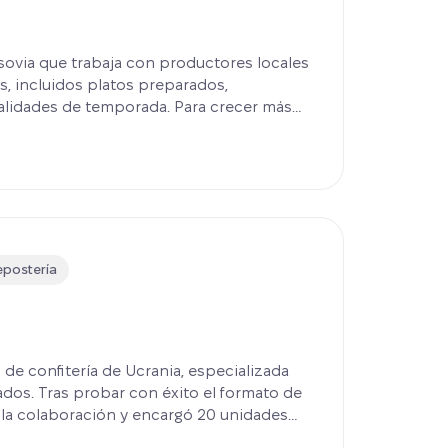
sovia que trabaja con productores locales
s, incluidos platos preparados,
alidades de temporada. Para crecer más
as, Karmnik invirtió en dos micromercados
venta. La primera ubicación empezó a
ra semana tras el lanzamiento, validando
te de ingresos adicional sin abrir otra
epostería
 de confitería de Ucrania, especializada
dos. Tras probar con éxito el formato de
la colaboración y encargó 20 unidades
os congelados de marca. El proyecto