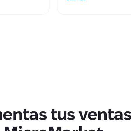
esa está
ayuda a la empresa a escalar la
oficinas y hoteles
disponibilidad del producto e
en ventas sin abrir nuevas tie
ntas tus ventas 