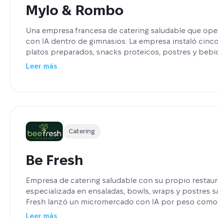
Mylo & Rombo
Una empresa francesa de catering saludable que op
con IA dentro de gimnasios. La empresa instaló cinco
platos preparados, snacks proteicos, postres y bebid
amortización medio por ubicación es de seis meses,
Leer más
lugar a planes de expansión por toda Francia.
Catering
Be Fresh
Empresa de catering saludable con su propio restaur
especializada en ensaladas, bowls, wraps y postres s
Fresh lanzó un micromercado con IA por peso como 
adicional, más allá del catering y la operación del rest
Leer más