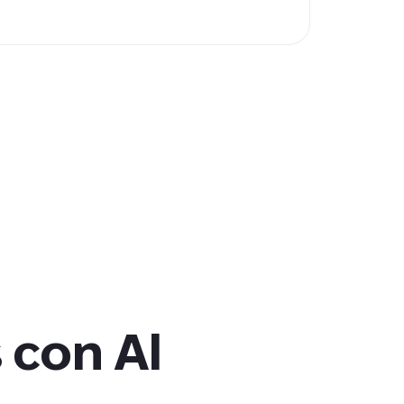
 distribución offline, aumentar la
n ubicaciones de alto tránsito y crecer
ndas.
con AI 