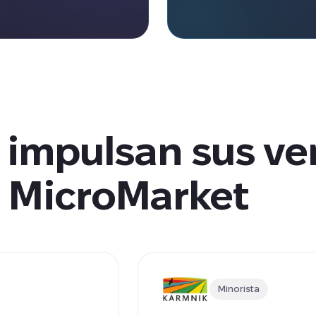
impulsan sus ven
MicroMarket
Minorista