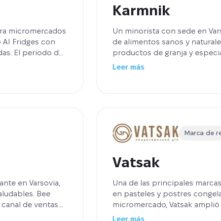
Karmnik
era micromercados
Un minorista con sede en Var
 AI Fridges con
de alimentos sanos y naturale
as. El periodo de
productos de granja y especi
 lo que ha dado
allá de sus tres tiendas físic
Leer más
con IA como nuevo canal de 
generar ventas desde la prime
el formato y creando una fuen
tienda.
Marca de r
Vatsak
ante en Varsovia,
Una de las principales marcas
aludables. Bee
en pasteles y postres congela
canal de ventas
micromercado, Vatsak amplió 
aurante. Tras el
de congelación para product
Leer más