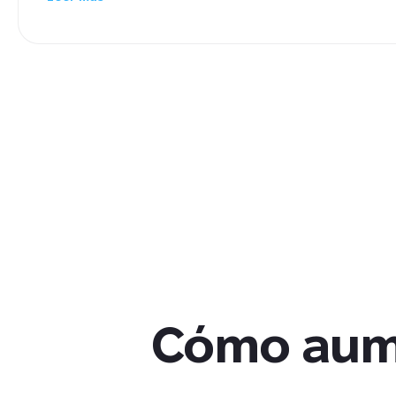
exitoso lanzamiento de la primera ubicación, la empr
probando una segunda unidad y planea expandirse a 
por toda Varsovia.
Cómo aume