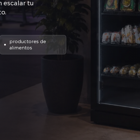
 escalar tu
to.
productores de
alimentos