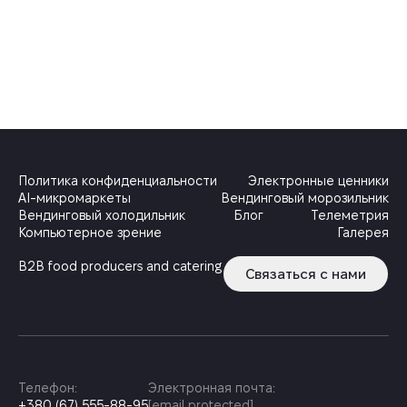
Политика конфиденциальности
Электронные ценники
AI-микромаркеты
Вендинговый морозильник
Вендинговый холодильник
Блог
Телеметрия
Компьютерное зрение
Галерея
B2B food producers and catering
Связаться с нами
Телефон:
Электронная почта:
+380 (67) 555-88-95
[email protected]