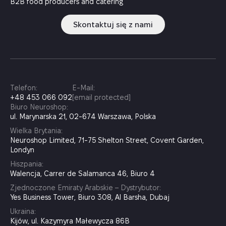
B2B food producers and catering
Skontaktuj się z nami
Telefon:
E-Mail:
+48 453 066 092
[email protected]
Biuro Neuroshop:
ul. Marynarska 21, 02-674 Warszawa, Polska
Wielka Brytania:
Neuroshop Limited, 71-75 Shelton Street, Covent Garden,
Londyn
Hiszpania:
Walencja, Carrer de Salamanca 46, Biuro 4
Zjednoczone Emiraty Arabskie – Dystrybutor:
Yes Business Tower, Biuro 308, Al Barsha, Dubaj
Ukraina:
Kijów, ul. Kazymyra Małewycza 86B