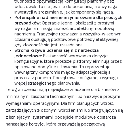
trudności z optymalizacją konfiguracji platformy bez
wskazówek. To nie jest nie do pokonania, ale wymaga
inwestycji w zrozumienie, jak komponenty się łączą.
Potencjalne nadmierne inżynierowanie dla prostych
przypadków:
Operacje jednej lokalizacji z prostymi
wymaganiami mogą znaleźć architekturę modułową
nadmierną. Tradycyjne rozwiązania wszystko-w-jednym
czasami obsługują podstawowe potrzeby efektywniej,
gdy złożoność nie jest uzasadniona.
Stroma krzywa uczenia się niż narzędzia
jednocelowe:
Elastyczność wprowadza decyzje
konfiguracyjne, które prostsze platformy eliminują przez
opiniowane domyślne ustawienia. To reprezentuje
wewnętrzny kompromis między adaptacyjnością a
prostotą z pudełka. Początkowa konfiguracja wymaga
więcej strategicznego planowania.
Te ograniczenia mają największe znaczenie dla biznesów z
minimalnymi zasobami technicznymi lub niezwykle prostymi
wymaganiami operacyjnymi. Dla firm planujących wzrost,
zarządzających złożonymi wdrożeniami lub integrujących się
z istniejącymi systemami, podejście modułowe dostarcza
narastające korzyści, które przeważają początkową