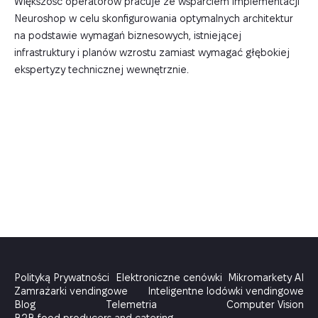
Większość operatorów pracuje ze wsparciem implementacji
Neuroshop w celu skonfigurowania optymalnych architektur
na podstawie wymagań biznesowych, istniejącej
infrastruktury i planów wzrostu zamiast wymagać głębokiej
ekspertyzy technicznej wewnętrznie.
Polityką Prywatności
Elektroniczne cenówki
Mikromarkety AI
Zamrażarki vendingowe
Inteligentne lodówki vendingowe
Blog
Telemetria
Computer Vision
B2B food producers and catering