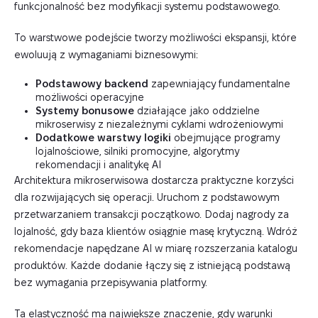
funkcjonalność bez modyfikacji systemu podstawowego.
To warstwowe podejście tworzy możliwości ekspansji, które
ewoluują z wymaganiami biznesowymi:
Podstawowy backend
zapewniający fundamentalne
możliwości operacyjne
Systemy bonusowe
działające jako oddzielne
mikroserwisy z niezależnymi cyklami wdrożeniowymi
Dodatkowe warstwy logiki
obejmujące programy
lojalnościowe, silniki promocyjne, algorytmy
rekomendacji i analitykę AI
Architektura mikroserwisowa dostarcza praktyczne korzyści
dla rozwijających się operacji. Uruchom z podstawowym
przetwarzaniem transakcji początkowo. Dodaj nagrody za
lojalność, gdy baza klientów osiągnie masę krytyczną. Wdróż
rekomendacje napędzane AI w miarę rozszerzania katalogu
produktów. Każde dodanie łączy się z istniejącą podstawą
bez wymagania przepisywania platformy.
Ta elastyczność ma największe znaczenie, gdy warunki