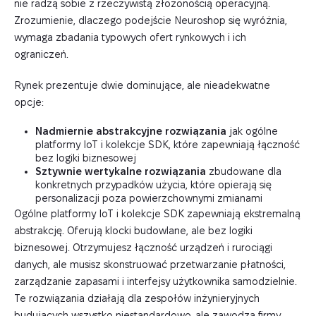
nie radzą sobie z rzeczywistą złożonością operacyjną.
Zrozumienie, dlaczego podejście Neuroshop się wyróżnia,
wymaga zbadania typowych ofert rynkowych i ich
ograniczeń.
Rynek prezentuje dwie dominujące, ale nieadekwatne
opcje:
Nadmiernie abstrakcyjne rozwiązania
jak ogólne
platformy IoT i kolekcje SDK, które zapewniają łączność
bez logiki biznesowej
Sztywnie wertykalne rozwiązania
zbudowane dla
konkretnych przypadków użycia, które opierają się
personalizacji poza powierzchownymi zmianami
Ogólne platformy IoT i kolekcje SDK zapewniają ekstremalną
abstrakcję. Oferują klocki budowlane, ale bez logiki
biznesowej. Otrzymujesz łączność urządzeń i rurociągi
danych, ale musisz skonstruować przetwarzanie płatności,
zarządzanie zapasami i interfejsy użytkownika samodzielnie.
Te rozwiązania działają dla zespołów inżynieryjnych
budujących wszystko niestandardowo, ale zawodzą firmy