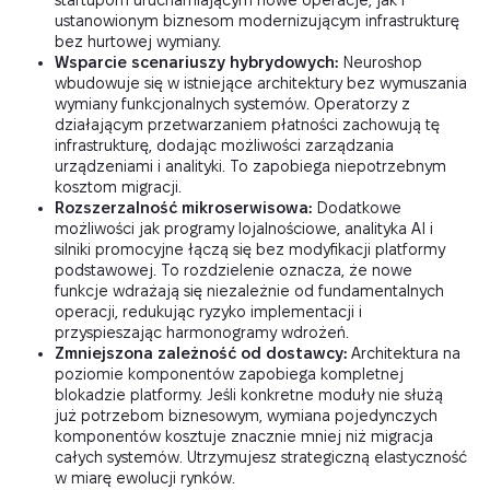
startupom uruchamiającym nowe operacje, jak i
ustanowionym biznesom modernizującym infrastrukturę
bez hurtowej wymiany.
Wsparcie scenariuszy hybrydowych:
Neuroshop
wbudowuje się w istniejące architektury bez wymuszania
wymiany funkcjonalnych systemów. Operatorzy z
działającym przetwarzaniem płatności zachowują tę
infrastrukturę, dodając możliwości zarządzania
urządzeniami i analityki. To zapobiega niepotrzebnym
kosztom migracji.
Rozszerzalność mikroserwisowa:
Dodatkowe
możliwości jak programy lojalnościowe, analityka AI i
silniki promocyjne łączą się bez modyfikacji platformy
podstawowej. To rozdzielenie oznacza, że nowe
funkcje wdrażają się niezależnie od fundamentalnych
operacji, redukując ryzyko implementacji i
przyspieszając harmonogramy wdrożeń.
Zmniejszona zależność od dostawcy:
Architektura na
poziomie komponentów zapobiega kompletnej
blokadzie platformy. Jeśli konkretne moduły nie służą
już potrzebom biznesowym, wymiana pojedynczych
komponentów kosztuje znacznie mniej niż migracja
całych systemów. Utrzymujesz strategiczną elastyczność
w miarę ewolucji rynków.