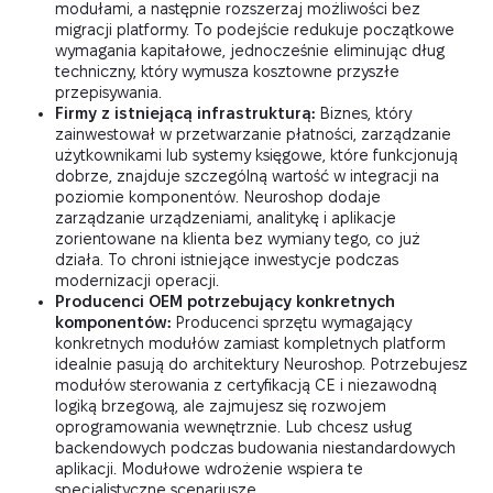
modułami, a następnie rozszerzaj możliwości bez
migracji platformy. To podejście redukuje początkowe
wymagania kapitałowe, jednocześnie eliminując dług
techniczny, który wymusza kosztowne przyszłe
przepisywania.
Firmy z istniejącą infrastrukturą:
Biznes, który
zainwestował w przetwarzanie płatności, zarządzanie
użytkownikami lub systemy księgowe, które funkcjonują
dobrze, znajduje szczególną wartość w integracji na
poziomie komponentów. Neuroshop dodaje
zarządzanie urządzeniami, analitykę i aplikacje
zorientowane na klienta bez wymiany tego, co już
działa. To chroni istniejące inwestycje podczas
modernizacji operacji.
Producenci OEM potrzebujący konkretnych
komponentów:
Producenci sprzętu wymagający
konkretnych modułów zamiast kompletnych platform
idealnie pasują do architektury Neuroshop. Potrzebujesz
modułów sterowania z certyfikacją CE i niezawodną
logiką brzegową, ale zajmujesz się rozwojem
oprogramowania wewnętrznie. Lub chcesz usług
backendowych podczas budowania niestandardowych
aplikacji. Modułowe wdrożenie wspiera te
specjalistyczne scenariusze.