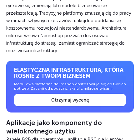
rynkowe się zmieniają lub modele biznesowe się
przekształcają. Tradycyjne platformy zmuszają cię do pracy
w ramach sztywnych zestawów funkcji lub poddania się
kosztownemu rozwojowi niestandardowemu. Architektura
mikroserwisowa Neuroshop pozwala dostosować
infrastrukturę do strategii zamiast ograniczać strategię do
możliwości infrastruktury.
ELASTYCZNA INFRASTRUKTURA, KTÓRA
ROŚNIE Z TWOIM BIZNESEM
Modułowa platforma Neuroshop dostosowuje się do twoich
potrzeb. Zacznij od podstaw, skaluj z mikroserwisami.
Otrzymaj wycenę
Aplikacje jako komponenty do
wielokrotnego użytku
Panele B2B dla operatorów i aplikacje B2C dla klientów