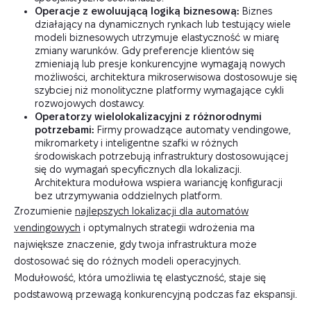
Operacje z ewoluującą logiką biznesową:
Biznes
działający na dynamicznych rynkach lub testujący wiele
modeli biznesowych utrzymuje elastyczność w miarę
zmiany warunków. Gdy preferencje klientów się
zmieniają lub presje konkurencyjne wymagają nowych
możliwości, architektura mikroserwisowa dostosowuje się
szybciej niż monolityczne platformy wymagające cykli
rozwojowych dostawcy.
Operatorzy wielolokalizacyjni z różnorodnymi
potrzebami:
Firmy prowadzące automaty vendingowe,
mikromarkety i inteligentne szafki w różnych
środowiskach potrzebują infrastruktury dostosowującej
się do wymagań specyficznych dla lokalizacji.
Architektura modułowa wspiera wariancję konfiguracji
bez utrzymywania oddzielnych platform.
Zrozumienie
najlepszych lokalizacji dla automatów
vendingowych
i optymalnych strategii wdrożenia ma
największe znaczenie, gdy twoja infrastruktura może
dostosować się do różnych modeli operacyjnych.
Modułowość, która umożliwia tę elastyczność, staje się
podstawową przewagą konkurencyjną podczas faz ekspansji.