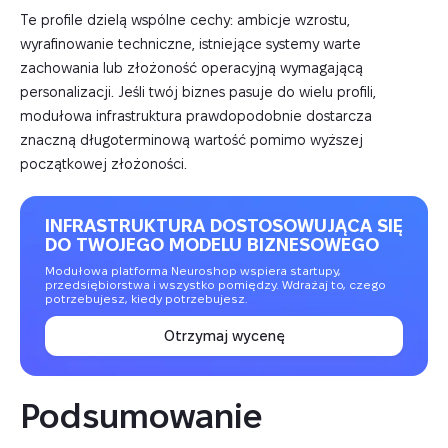
Te profile dzielą wspólne cechy: ambicje wzrostu,
wyrafinowanie techniczne, istniejące systemy warte
zachowania lub złożoność operacyjną wymagającą
personalizacji. Jeśli twój biznes pasuje do wielu profili,
modułowa infrastruktura prawdopodobnie dostarcza
znaczną długoterminową wartość pomimo wyższej
początkowej złożoności.
INFRASTRUKTURA DOSTOSOWUJĄCA SIĘ
DO TWOJEGO MODELU BIZNESOWEGO
Modułowa platforma Neuroshop wspiera startupy,
przedsiębiorstwa i wszystko pomiędzy. Wdrażaj to, czego
potrzebujesz, kiedy potrzebujesz.
Otrzymaj wycenę
Podsumowanie